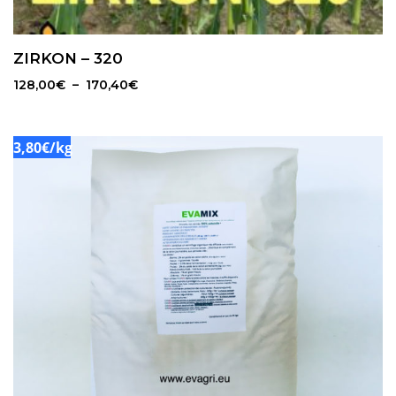
ZIRKON – 320
Plage
128,00
€
–
170,40
€
de
prix :
128,00€
3,80€/kg
à
170,40€