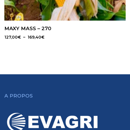
MAXY MASS – 270
Plage
127,00
€
–
169,40
€
de
prix :
127,00€
à
169,40€
A PROPOS