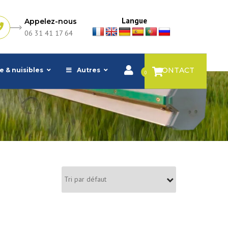
Langue
Appelez-nous
06 31 41 17 64
CONTACT
e & nuisibles
Autres
0