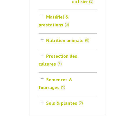
du lisier
(
1
)
Matériel &
prestations
(
3
)
Nutrition animale
(
8
)
Protection des
cultures
(
8
)
Semences &
fourrages
(
9
)
Sols & plantes
(
2
)