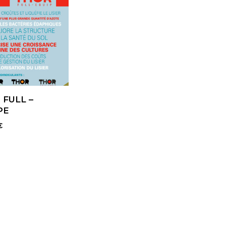
 FULL –
PE
€