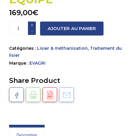
169,00
€
quantité
AJOUTER AU PANIER
de
THOR
FULL
Catégories :
Lisier & méthanisation
,
Traitement du
-
lisier
EQUIPE
Marque :
EVAGRI
Share Product
Description