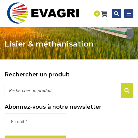
Togg
Recherc
0
navi
Lisier & méthanisation
Rechercher un produit
Abonnez-vous à notre newsletter