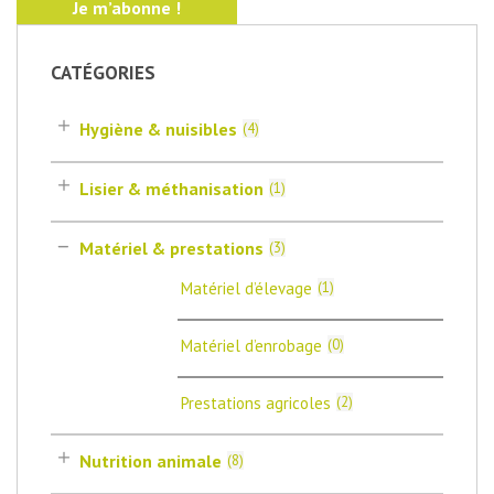
CATÉGORIES
Hygiène & nuisibles
(
4
)
Lisier & méthanisation
(
1
)
Matériel & prestations
(
3
)
Matériel d’élevage
(
1
)
Matériel d’enrobage
(
0
)
Prestations agricoles
(
2
)
Nutrition animale
(
8
)