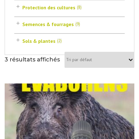
Protection des cultures
(
8
)
Semences & fourrages
(
9
)
Sols & plantes
(
2
)
3 résultats affichés