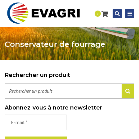
Togg
Recherc
0
navi
Conservateur de fourrage
Rechercher un produit
Abonnez-vous à notre newsletter