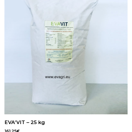
EVA’VIT – 25 kg
161,25
€