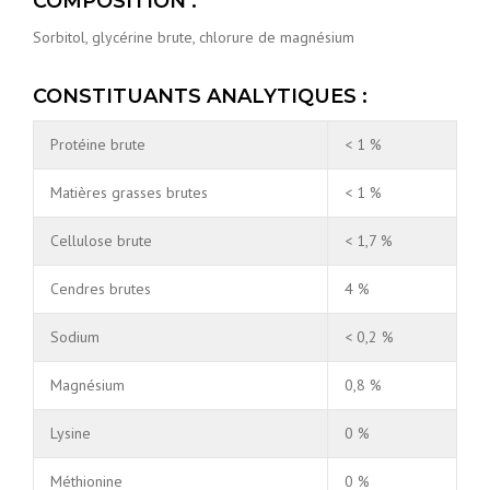
COMPOSITION :
Sorbitol, glycérine brute, chlorure de magnésium
CONSTITUANTS ANALYTIQUES :
Protéine brute
< 1 %
Matières grasses brutes
< 1 %
Cellulose brute
< 1,7 %
Cendres brutes
4 %
Sodium
< 0,2 %
Magnésium
0,8 %
Lysine
0 %
Méthionine
0 %