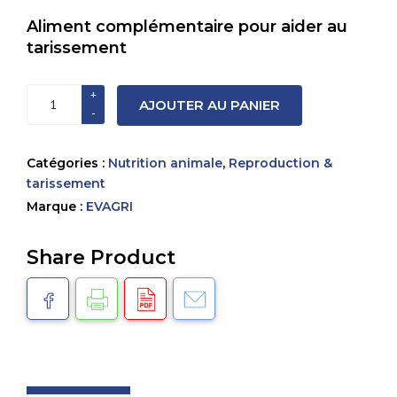
Aliment complémentaire pour aider au
tarissement
quantité
AJOUTER AU PANIER
de
STOPLAC
-
Catégories :
Nutrition animale
,
Reproduction &
5
tarissement
Litres
Marque :
EVAGRI
Share Product