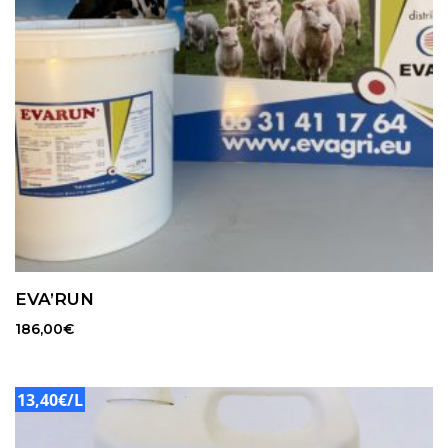
EVA’RUN
186,00
€
13,40€/L