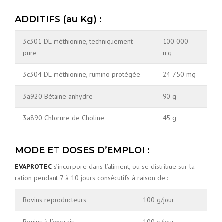
ADDITIFS (au Kg) :
3c301 DL-méthionine, techniquement
100 000
pure
mg
3c304 DL-méthionine, rumino-protégée
24 750 mg
3a920 Bétaïne anhydre
90 g
3a890 Chlorure de Choline
45 g
MODE ET DOSES D’EMPLOI :
EVAPROTEC
s’incorpore dans l’aliment, ou se distribue sur la
ration pendant 7 à 10 jours consécutifs à raison de :
Bovins reproducteurs
100 g/jour
Bovins à l’engrais
100 g/jour