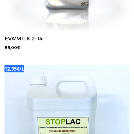
EVA’MILK 2-14
89,00
€
12,95€/L