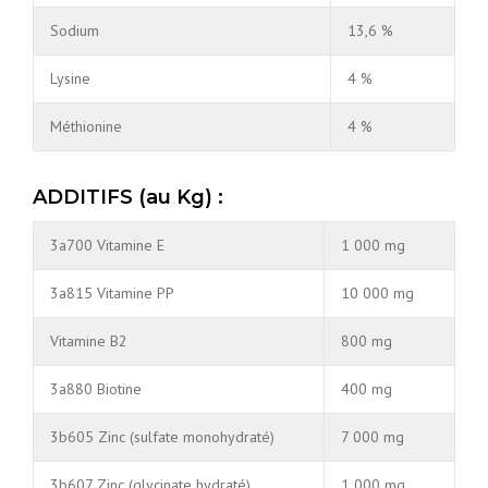
Sodium
13,6 %
Lysine
4 %
Méthionine
4 %
ADDITIFS (au Kg) :
3a700 Vitamine E
1 000 mg
3a815 Vitamine PP
10 000 mg
Vitamine B2
800 mg
3a880 Biotine
400 mg
3b605 Zinc (sulfate monohydraté)
7 000 mg
3b607 Zinc (glycinate hydraté)
1 000 mg