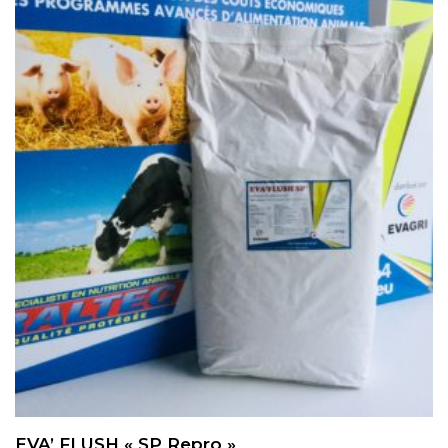
EVA’ FLUSH « SP Repro »