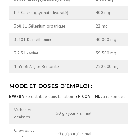
E 4 Cuivre (glycinate hydraté)
400 mg
3b8.11 Sélénium organique
22 mg
3c301 Dl-méthionine
40 000 mg
3.2.3 L-lysine
39 500 mg
1m558i Argile Bentonite
250 000 mg
MODE ET DOSES D’EMPLOI :
EVARUN
se distribue dans la ration,
EN CONTINU,
à raison de :
Vaches et
50 g / jour / animal
génisses
Chèvres et
10 g / jour / animal