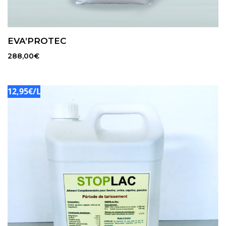
EVA’PROTEC
288,00
€
12,95€/L