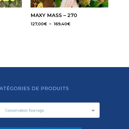
MAXY MASS – 270
Plage
127,00
€
–
169,40
€
de
prix :
€
127,00€
à
€
169,40€
ATÉGORIES DE PRODUITS
Conservation fourrage
×