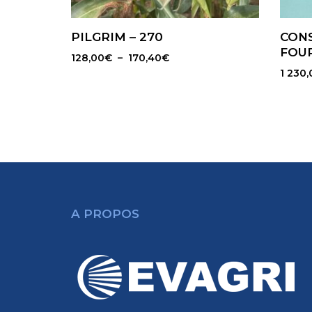
PILGRIM – 270
CON
FOU
Plage
128,00
€
–
170,40
€
de
1 230,
prix :
128,00€
à
170,40€
A PROPOS