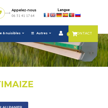
Langue
Appelez-nous
06 31 41 17 64
CONTACT
e & nuisibles
Autres
0
IMAIZE
 AU PANIER