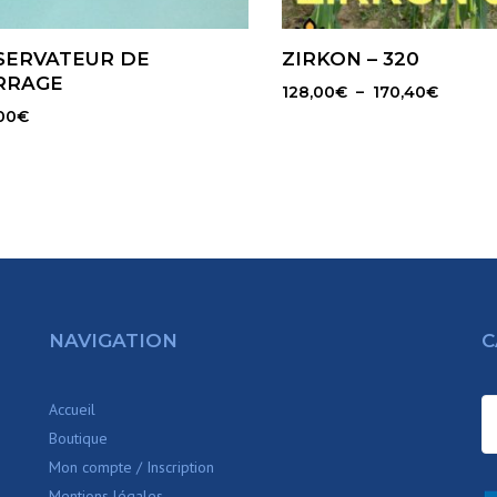
SERVATEUR DE
ZIRKON – 320
RRAGE
Plage
128,00
€
–
170,40
€
00
€
de
prix :
128,00
à
170,40
NAVIGATION
C
Accueil
Boutique
Mon compte / Inscription
Mentions légales