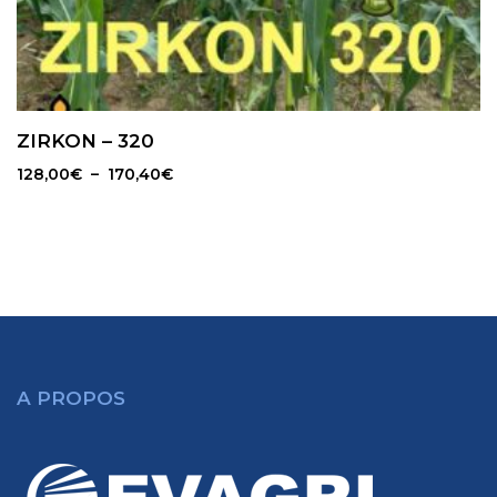
ZIRKON – 320
Plage
128,00
€
–
170,40
€
de
prix :
128,00€
à
170,40€
A PROPOS