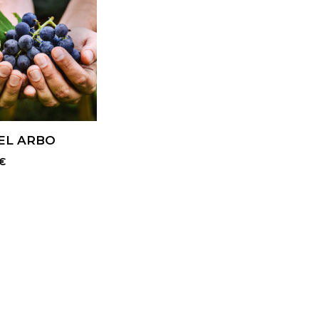
EL ARBO
€