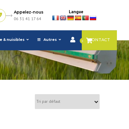
Langue
Appelez-nous
06 31 41 17 64
CONTACT
e & nuisibles
Autres
0