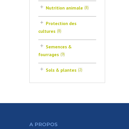
Nutrition animale
(
8
)
Protection des
cultures
(
8
)
Semences &
fourrages
(
9
)
Sols & plantes
(
2
)
A PROPOS