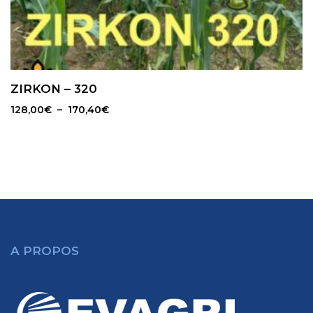
ZIRKON – 320
Plage
128,00
€
–
170,40
€
de
prix :
128,00€
à
170,40€
A PROPOS