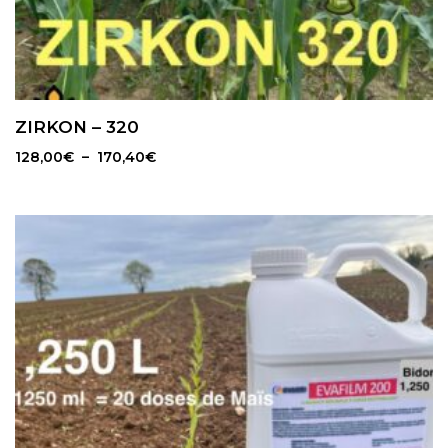
ZIRKON – 320
Plage
128,00
€
–
170,40
€
de
prix :
128,00€
à
170,40€