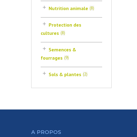
Nutrition animale
(
8
)
Protection des
cultures
(
8
)
Semences &
fourrages
(
9
)
Sols & plantes
(
2
)
A PROPOS