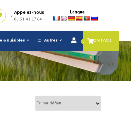
Langue
Appelez-nous
06 31 41 17 64
CONTACT
e & nuisibles
Autres
0